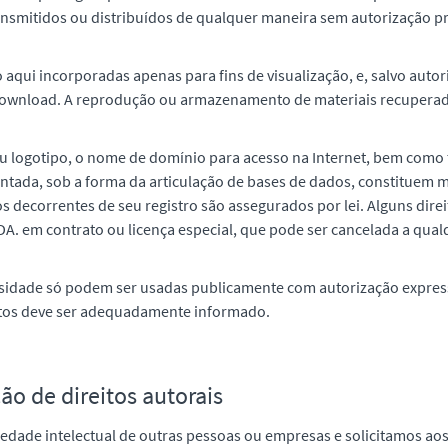
ansmitidos ou distribuídos de qualquer maneira sem autorização pré
 aqui incorporadas apenas para fins de visualização, e, salvo autor
ownload. A reprodução ou armazenamento de materiais recuperados 
eu logotipo, o nome de domínio para acesso na Internet, bem como 
ntada, sob a forma da articulação de bases de dados, constituem 
tos decorrentes de seu registro são assegurados por lei. Alguns dir
em contrato ou licença especial, que pode ser cancelada a qua
rsidade só podem ser usadas publicamente com autorização express
tos deve ser adequadamente informado.
o de direitos autorais
riedade intelectual de outras pessoas ou empresas e solicitamos 