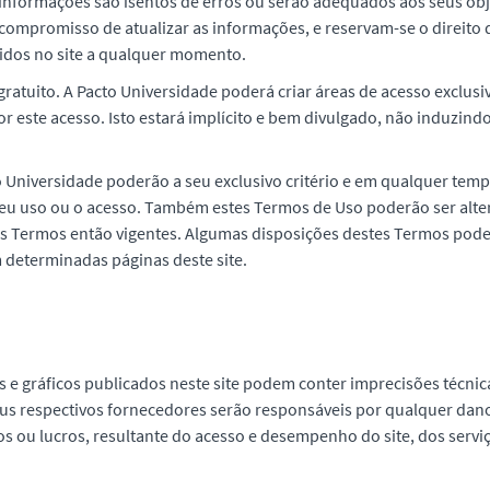
informações são isentos de erros ou serão adequados aos seus obje
promisso de atualizar as informações, e reservam-se o direito d
cidos no site a qualquer momento.
gratuito. A Pacto Universidade poderá criar áreas de acesso exclusiv
r este acesso. Isto estará implícito e bem divulgado, não induzindo
 Universidade poderão a seu exclusivo critério e em qualquer tempo
seu uso ou o acesso. Também estes Termos de Uso poderão ser alter
os Termos então vigentes. Algumas disposições destes Termos pode
m determinadas páginas deste site.
e gráficos publicados neste site podem conter imprecisões técnic
eus respectivos fornecedores serão responsáveis por qualquer dano
s ou lucros, resultante do acesso e desempenho do site, dos serv