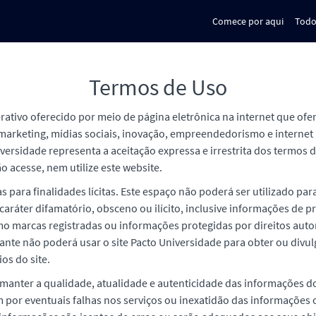
Comece por aqui
Todo
Termos de Uso
erativo oferecido por meio de página eletrônica na internet que o
marketing, mídias sociais, inovação, empreendedorismo e internet 
versidade representa a aceitação expressa e irrestrita dos termos 
o acesse, nem utilize este website.
s para finalidades lícitas. Este espaço não poderá ser utilizado para
aráter difamatório, obsceno ou ilícito, inclusive informações de p
 marcas registradas ou informações protegidas por direitos autor
itante não poderá usar o site Pacto Universidade para obter ou divu
os do site.
anter a qualidade, atualidade e autenticidade das informações do 
por eventuais falhas nos serviços ou inexatidão das informações o