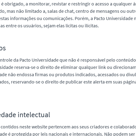
é obrigado, a monitorar, revistar e restringir o acesso a qualquer 
ndo, mas não limitado a, salas de chat, centro de mensagens ou out
 destas informações ou comunicações. Porém, a Pacto Universidade 
entre os usuários, sejam elas lícitas ou ilícitas.
ros
ontrole da Pacto Universidade que não é responsável pelo conteúdo
idade reserva-se o direito de eliminar qualquer link ou direcioname
de não endossa firmas ou produtos indicados, acessados ou divul
os, reservando-se o direito de publicar este alerta em suas págin
edade intelectual
contidos neste website pertencem aos seus criadores e colaborado
ade é protegida por leis nacionais e internacionais. Não podem se